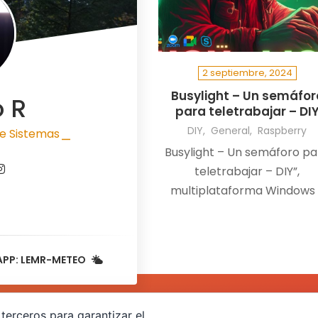
2 septiembre, 2024
Busylight – Un semáfor
o R
para teletrabajar – DI
DIY
General
Raspberry
e Sistemas
|
Busylight – Un semáforo pa
teletrabajar – DIY”,
multiplataforma Windows
macOS , y compatible co
todas las aplicaciones tip
Teams, Slack, GoogleMeet
APP: LEMR-METEO
Skype, etc…
terceros para garantizar el