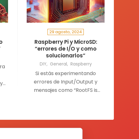
29 agosto, 2024
o
Raspberry Pi y MicroSD:
Y
“errores de I/O y como
solucionarlos”
DIY
General
Raspberry
ra
Si estás experimentando
errores de Input/Output y
 y
mensajes como “RootFS is
n
currently Read Only (R/O)
o
mounted” o símplemente
,
lentitud en…