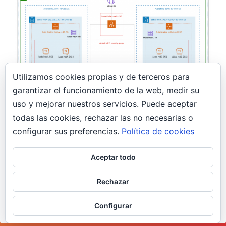
Utilizamos cookies propias y de terceros para
garantizar el funcionamiento de la web, medir su
uso y mejorar nuestros servicios. Puede aceptar
29 marzo, 2019
todas las cookies, rechazar las no necesarias o
Laboratorio de prueba en AWS
configurar sus preferencias.
Política de cookies
AWS
Aceptar todo
Laboratorio de prueba en AWS Para terminar el
viernes, me propuse crear un pequeño
Rechazar
laboratorio para ir cogiendo soltura en…
Configurar