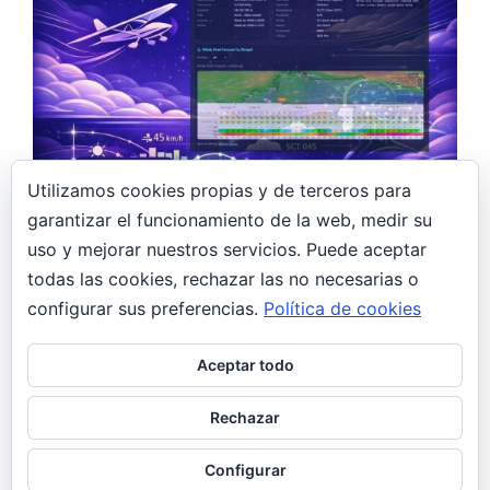
Utilizamos cookies propias y de terceros para
garantizar el funcionamiento de la web, medir su
15 febrero, 2026
uso y mejorar nuestros servicios. Puede aceptar
todas las cookies, rechazar las no necesarias o
Construyendo un asistente meteorológico
con IA para pilotos ULM: LEMR Meteo
configurar sus preferencias.
Política de cookies
Design
Aceptar todo
El problema Volar un ultraligero requiere
condiciones muy específicas: viento moderado,
Rechazar
visibilidad decente, sin tormentas. Pero consultar
METAR, AEMET, Windy…
Configurar