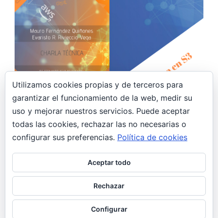
Utilizamos cookies propias y de terceros para
garantizar el funcionamiento de la web, medir su
14 noviembre, 2019
uso y mejorar nuestros servicios. Puede aceptar
todas las cookies, rechazar las no necesarias o
Charla Técnica Lab1 – Web estática en
Amazon S3
configurar sus preferencias.
Política de cookies
AWS
Aceptar todo
Hoy he tenido la suerte de asistir junto a mi
compañero Mauro Fernández Quiñones, como
Rechazar
ponentes a la charla técnica…
Configurar