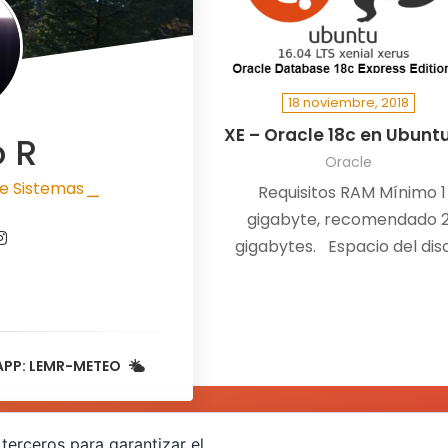
18 noviembre, 2018
XE – Oracle 18c en Ubuntu
o R
Oracle
e Sistemas
Requisitos RAM Mínimo 1
|
gigabyte, recomendado 
gigabytes. Espacio del dis
Mínimo 10 gigabytes SWAP 
espacio…
APP: LEMR-METEO
terceros para garantizar el