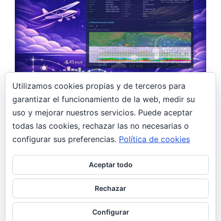
Utilizamos cookies propias y de terceros para
garantizar el funcionamiento de la web, medir su
15 febrero, 2026
uso y mejorar nuestros servicios. Puede aceptar
todas las cookies, rechazar las no necesarias o
Construyendo un asistente meteorológico
con IA para pilotos ULM: LEMR Meteo
configurar sus preferencias.
Política de cookies
Design
Aceptar todo
El problema Volar un ultraligero requiere
condiciones muy específicas: viento moderado,
Rechazar
visibilidad decente, sin tormentas. Pero consultar
METAR, AEMET, Windy…
Configurar