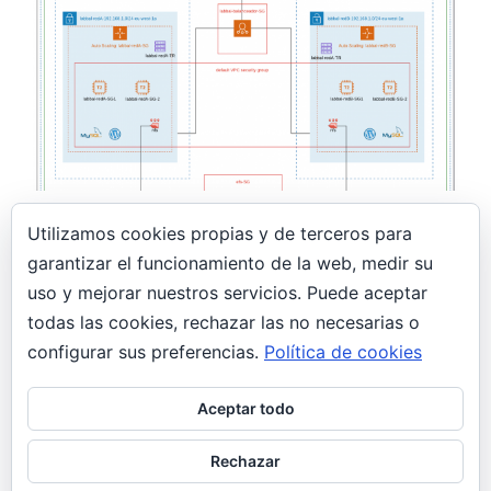
29 marzo, 2019
Utilizamos cookies propias y de terceros para
Laboratorio de prueba en AWS
garantizar el funcionamiento de la web, medir su
AWS
uso y mejorar nuestros servicios. Puede aceptar
Laboratorio de prueba en AWS Para terminar el
todas las cookies, rechazar las no necesarias o
viernes, me propuse crear un pequeño
configurar sus preferencias.
Política de cookies
laboratorio para ir cogiendo soltura en…
Aceptar todo
Prev
1
2
Rechazar