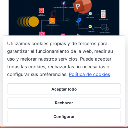
Utilizamos cookies propias y de terceros para
garantizar el funcionamiento de la web, medir su
uso y mejorar nuestros servicios. Puede aceptar
11 agosto, 2023
todas las cookies, rechazar las no necesarias o
Animando diagramas de arquitectura IT
configurar sus preferencias.
Política de cookies
AWS
Design
General
Aceptar todo
Sois varios los que me habéis preguntado acerca
de cómo realicé la animación publicada hace
Rechazar
unos días en Linkedin, por…
Configurar