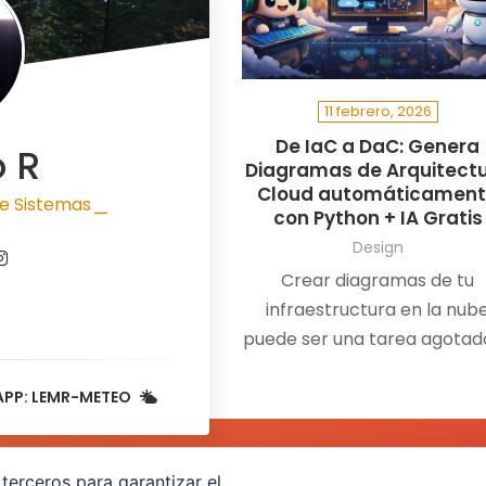
11 febrero, 2026
De IaC a DaC: Genera
o R
Diagramas de Arquitect
Cloud automáticamen
e Sistemas
con Python + IA Gratis
|
Design
Crear diagramas de tu
infraestructura en la nub
puede ser una tarea agotad
y propensa a errores. Pero, ¿
pudieras automatizar est
APP: LEMR-METEO
proceso? En esta entrada
exploramos una herramien
terceros para garantizar el
innovadora en Python qu