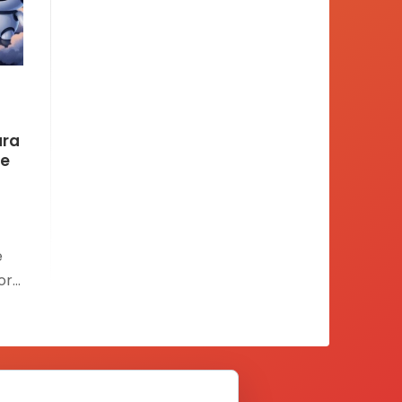
ura
te
e
ora
y si
e
,
ta
e