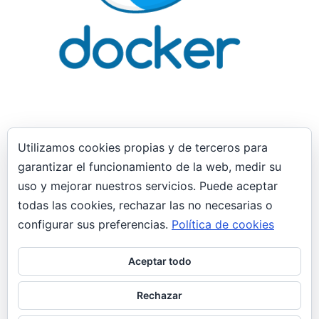
Utilizamos cookies propias y de terceros para
garantizar el funcionamiento de la web, medir su
29 enero, 2019
uso y mejorar nuestros servicios. Puede aceptar
Interfaces de red “puente” no tienen
todas las cookies, rechazar las no necesarias o
conectividad virt-manager Docker
implicado
configurar sus preferencias.
Política de cookies
General
Aceptar todo
Las interfaces de tipo “puente” configuradas en
Virt-manager no obtienen conectividad.
Rechazar
Teniendo una interfaz de tipo puente”br1″ que