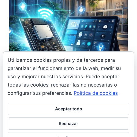
Utilizamos cookies propias y de terceros para
garantizar el funcionamiento de la web, medir su
7 abril, 2026
uso y mejorar nuestros servicios. Puede aceptar
Monitor de CO₂ DIY con ESP32 y Home
todas las cookies, rechazar las no necesarias o
Assistant: controla la calidad del aire en
casa
configurar sus preferencias.
Política de cookies
DIY
General
Aceptar todo
De regalo navideño a proyecto DIY Estas
Navidades, mi hermana se pidió un monitor de
Rechazar
CO₂. Yo, hasta ese momento,…