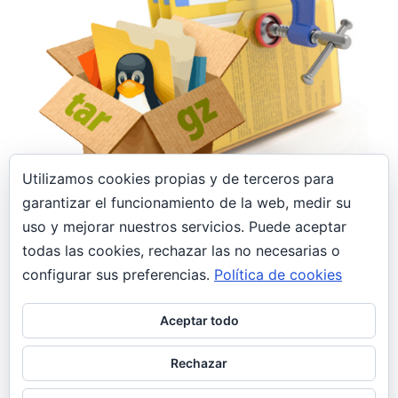
Utilizamos cookies propias y de terceros para
8 febrero, 2020
garantizar el funcionamiento de la web, medir su
uso y mejorar nuestros servicios. Puede aceptar
Archivar, desarchivar, comprimir y
descomprimir .tar.gz, .tar, .gz y .zip en Linux
todas las cookies, rechazar las no necesarias o
General
configurar sus preferencias.
Política de cookies
Todo informático que se precie tiene en su blog
Aceptar todo
el típico post como «nota» o «recordatorio» con
comandos para comprimir/descomprimir.
Rechazar
¡Pues justo has caído en el mío!