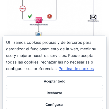
Utilizamos cookies propias y de terceros para
garantizar el funcionamiento de la web, medir su
uso y mejorar nuestros servicios. Puede aceptar
24 abril, 2019
todas las cookies, rechazar las no necesarias o
Lambda MFA Checker – AWS – Parte 1
configurar sus preferencias.
Política de cookies
AWS
Aceptar todo
El uso de la autenticación multi-factor (MFA) se
hace imprescindible en AWS, pues los
Rechazar
daños/costes de un acceso no autorizado…
Configurar