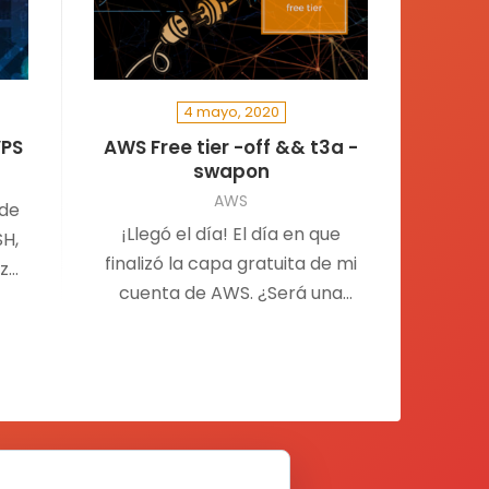
4 mayo, 2020
VPS
AWS Free tier -off && t3a -
swapon
AWS
 de
¡Llegó el día! El día en que
SH,
finalizó la capa gratuita de mi
rza
cuenta de AWS. ¿Será una
 el
buena idea utilizar una t3a.nano
a
con SWAP activado? ¿SWAP en
e.
Cloud?