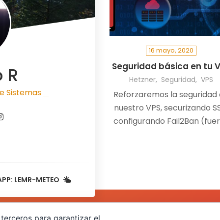
16 mayo, 2020
Seguridad básica en tu 
o R
Hetzner
Seguridad
VPS
e Sistemas
Reforzaremos la seguridad
|
nuestro VPS, securizando S
configurando Fail2Ban (fue
bruta y DDoS), y permitiendo
tráfico solo desde nuestr
dirección IP, aunque cambi
APP: LEMR-METEO
terceros para garantizar el