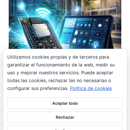
Utilizamos cookies propias y de terceros para
garantizar el funcionamiento de la web, medir su
7 abril, 2026
uso y mejorar nuestros servicios. Puede aceptar
Monitor de CO₂ DIY con ESP32 y Home
todas las cookies, rechazar las no necesarias o
Assistant: controla la calidad del aire en
casa
configurar sus preferencias.
Política de cookies
DIY
General
Aceptar todo
De regalo navideño a proyecto DIY Estas
Navidades, mi hermana se pidió un monitor de
Rechazar
CO₂. Yo, hasta ese momento,…