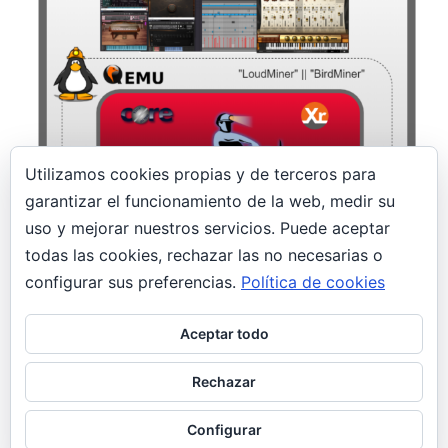
Utilizamos cookies propias y de terceros para
garantizar el funcionamiento de la web, medir su
14 enero, 2020
uso y mejorar nuestros servicios. Puede aceptar
todas las cookies, rechazar las no necesarias o
¡Un minero en el estudio! LoudMiner |
BirdMiner
configurar sus preferencias.
Política de cookies
Seguridad
Aceptar todo
Profesionales de la postproducción musical son
las nuevas víctimas de un malware minero
Rechazar
llamado LoudMiner; oculto en máquinas vituales
para Mac OS X y Windows.
Configurar