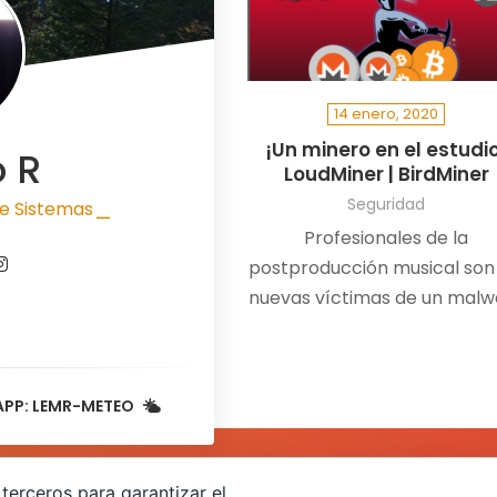
14 enero, 2020
¡Un minero en el estudi
o R
LoudMiner | BirdMiner
Seguridad
e Sistemas
|
Profesionales de la
postproducción musical son 
nuevas víctimas de un malw
minero llamado LoudMiner
oculto en máquinas vitual
para Mac OS X y Windows
APP: LEMR-METEO
terceros para garantizar el