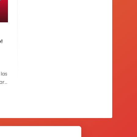
o!
las
are
;
es
.