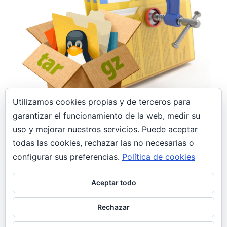
Utilizamos cookies propias y de terceros para
8 febrero, 2020
garantizar el funcionamiento de la web, medir su
uso y mejorar nuestros servicios. Puede aceptar
Archivar, desarchivar, comprimir y
descomprimir .tar.gz, .tar, .gz y .zip en Linux
todas las cookies, rechazar las no necesarias o
General
configurar sus preferencias.
Política de cookies
Todo informático que se precie tiene en su blog
Aceptar todo
el típico post como «nota» o «recordatorio» con
comandos para comprimir/descomprimir.
Rechazar
¡Pues justo has caído en el mío!