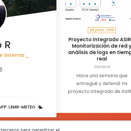
28 junio, 2019
Proyecto Integrado ASIR
o R
Monitorización de red 
análisis de logs en tiem
e Sistemas
real
|
General
Hace una semana que
entregué y defendí mi
proyecto integrado de ASIR
con ésto, daba por finaliza
una etapa,…
APP: LEMR-METEO
terceros para garantizar el