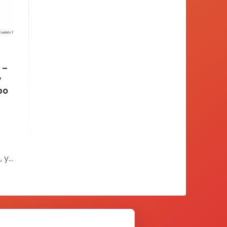
 –
y
po
, y
da