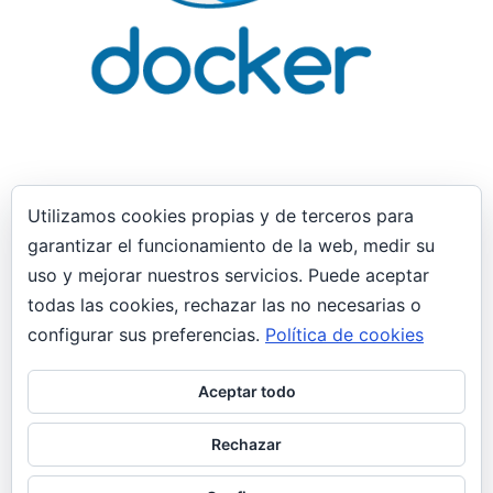
Utilizamos cookies propias y de terceros para
garantizar el funcionamiento de la web, medir su
29 enero, 2019
uso y mejorar nuestros servicios. Puede aceptar
Interfaces de red “puente” no tienen
todas las cookies, rechazar las no necesarias o
conectividad virt-manager Docker
implicado
configurar sus preferencias.
Política de cookies
General
Aceptar todo
Las interfaces de tipo “puente” configuradas en
Virt-manager no obtienen conectividad.
Rechazar
Teniendo una interfaz de tipo puente”br1″ que
siempre había…