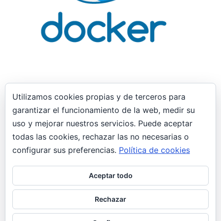
Utilizamos cookies propias y de terceros para
garantizar el funcionamiento de la web, medir su
29 enero, 2019
uso y mejorar nuestros servicios. Puede aceptar
Interfaces de red “puente” no tienen
todas las cookies, rechazar las no necesarias o
conectividad virt-manager Docker
implicado
configurar sus preferencias.
Política de cookies
General
Aceptar todo
Las interfaces de tipo “puente” configuradas en
Virt-manager no obtienen conectividad.
Rechazar
Teniendo una interfaz de tipo puente”br1″ que
siempre había…