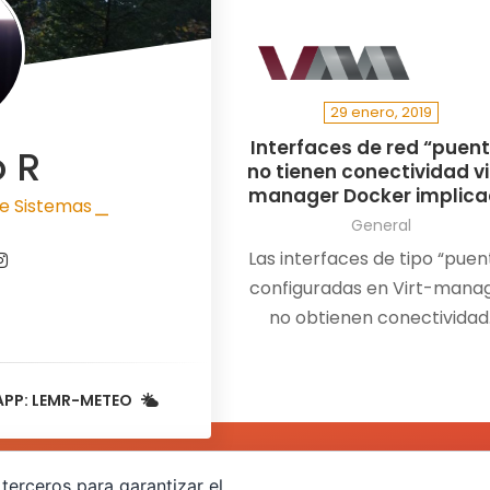
29 enero, 2019
Interfaces de red “puen
o R
no tienen conectividad vi
manager Docker implic
e Sistemas
|
General
Las interfaces de tipo “puen
configuradas en Virt-mana
no obtienen conectividad
Teniendo una interfaz de ti
puente”br1″ que siempre
APP: LEMR-METEO
había…
terceros para garantizar el