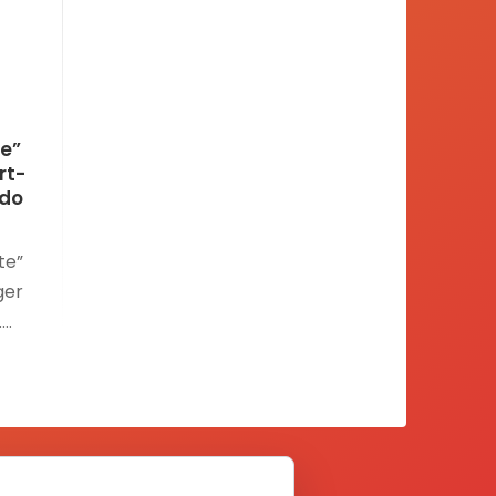
te”
rt-
ado
te”
ger
.
po