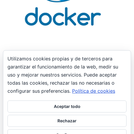
Utilizamos cookies propias y de terceros para
garantizar el funcionamiento de la web, medir su
29 enero, 2019
uso y mejorar nuestros servicios. Puede aceptar
Interfaces de red “puente” no tienen
todas las cookies, rechazar las no necesarias o
conectividad virt-manager Docker
implicado
configurar sus preferencias.
Política de cookies
General
Aceptar todo
Las interfaces de tipo “puente” configuradas en
Virt-manager no obtienen conectividad.
Rechazar
Teniendo una interfaz de tipo puente”br1″ que
siempre había…