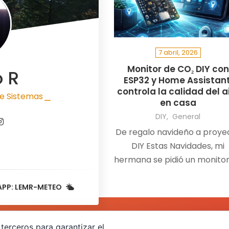
7 abril, 2026
Monitor de CO₂ DIY con
o R
ESP32 y Home Assistant
controla la calidad del a
e Sistemas
en casa
|
DIY
General
De regalo navideño a proye
DIY Estas Navidades, mi
hermana se pidió un monito
CO₂. Yo, hasta ese moment
APP: LEMR-METEO
terceros para garantizar el