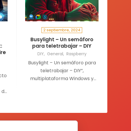
2 septiembre, 2024
Busylight – Un semáforo
:
para teletrabajar – DIY
ire
DIY
General
Raspberry
Busylight – Un semáforo para
teletrabajar – DIY”,
cto
multiplataforma Windows y
macOS , y compatible con
r de
todas las aplicaciones tipo
o,…
Teams, Slack, GoogleMeet,
Skype, etc…