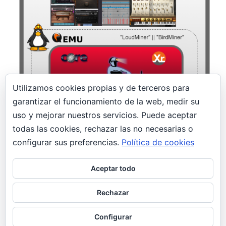
Utilizamos cookies propias y de terceros para
garantizar el funcionamiento de la web, medir su
14 enero, 2020
uso y mejorar nuestros servicios. Puede aceptar
todas las cookies, rechazar las no necesarias o
¡Un minero en el estudio! LoudMiner |
BirdMiner
configurar sus preferencias.
Política de cookies
Seguridad
Aceptar todo
Profesionales de la postproducción musical son
las nuevas víctimas de un malware minero
Rechazar
llamado LoudMiner; oculto en máquinas vituales
para Mac OS X y Windows.
Configurar