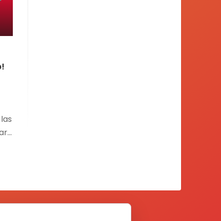
o!
las
are
;
es
.