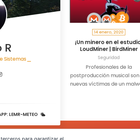
14 enero, 2020
¡Un minero en el estudi
o R
LoudMiner | BirdMiner
Seguridad
e Sistemas
|
Profesionales de la
postproducción musical son 
nuevas víctimas de un malw
minero llamado LoudMiner
oculto en máquinas vitual
para Mac OS X y Windows
APP: LEMR-METEO
terceros para garantizar el