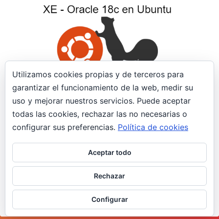
Utilizamos cookies propias y de terceros para
garantizar el funcionamiento de la web, medir su
uso y mejorar nuestros servicios. Puede aceptar
18 noviembre, 2018
todas las cookies, rechazar las no necesarias o
XE – Oracle 18c en Ubuntu 16
configurar sus preferencias.
Política de cookies
Oracle
Aceptar todo
Requisitos RAM Mínimo 1 gigabyte,
recomendado 2 gigabytes. Espacio del disco
Rechazar
Mínimo 10 gigabytes SWAP El espacio…
Configurar