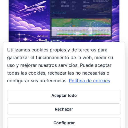
Utilizamos cookies propias y de terceros para
garantizar el funcionamiento de la web, medir su
15 febrero, 2026
uso y mejorar nuestros servicios. Puede aceptar
todas las cookies, rechazar las no necesarias o
Construyendo un asistente meteorológico
con IA para pilotos ULM: LEMR Meteo
configurar sus preferencias.
Política de cookies
Design
Aceptar todo
El problema Volar un ultraligero requiere
condiciones muy específicas: viento moderado,
Rechazar
visibilidad decente, sin tormentas. Pero consultar
METAR, AEMET, Windy…
Configurar