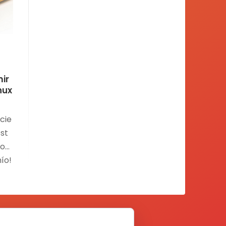
ir
inux
cie
ost
io»
mío!
.