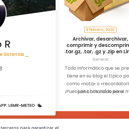
8 febrero, 2020
Archivar, desarchivar,
o R
comprimir y descomprim
.tar.gz, .tar, .gz y .zip en L
e Sistemas
|
General
Todo informático que se pre
tiene en su blog el típico p
como «nota» o «recordator
¡Pues justo has caído en el 
con comandos para
comprimir/descomprimir
APP: LEMR-METEO
terceros para garantizar el