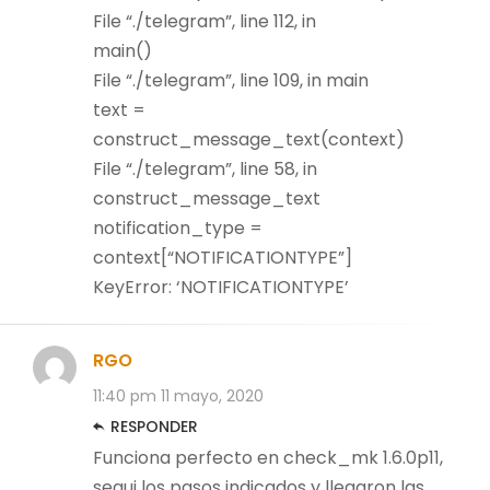
File “./telegram”, line 112, in
main()
File “./telegram”, line 109, in main
text =
construct_message_text(context)
File “./telegram”, line 58, in
construct_message_text
notification_type =
context[“NOTIFICATIONTYPE”]
KeyError: ‘NOTIFICATIONTYPE’
RGO
11:40 pm
11 mayo, 2020
RESPONDER
Funciona perfecto en check_mk 1.6.0p11,
segui los pasos indicados y llegaron las