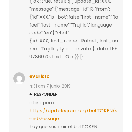
{"ok":true,"result":[{"update_id":XXX,
"message":{"message_id":13,"from":
{"id":XXX,"is_bot":false,"first_name":"Ra
fael","last_name":"Trujillo","language_
code":"en"},"chat":
{"id":XXX,"first_name":"Rafael","last_na
me":"Trujillo","type":"private"},"date":155
9786070,"text":"Ole"}}]}
evaristo
4:31 am
7 junio, 2019
RESPONDER
claro pero
https://api.telegram.org/botTOKEN/s
endMessage
.
hay que sustituir el botTOKEN