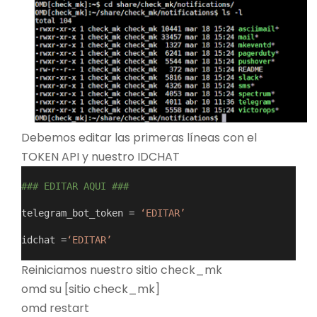
Debemos editar las primeras líneas con el
TOKEN API y nuestro IDCHAT
### EDITAR AQUI ###
telegram_bot_token = 
‘EDITAR’
idchat =
‘EDITAR’
Reiniciamos nuestro sitio check_mk
omd su [sitio check_mk]
omd restart