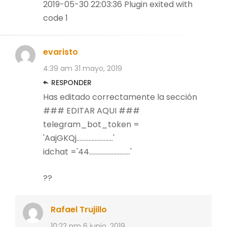
2019-05-30 22:03:36 Plugin exited with
code 1
evaristo
4:39 am
31 mayo, 2019
RESPONDER
Has editado correctamente la sección
### EDITAR AQUI ###
telegram_bot_token =
'AajGKQj……………………'
idchat ='44………………………'
??
Rafael Trujillo
10:22 pm
6 junio, 2019