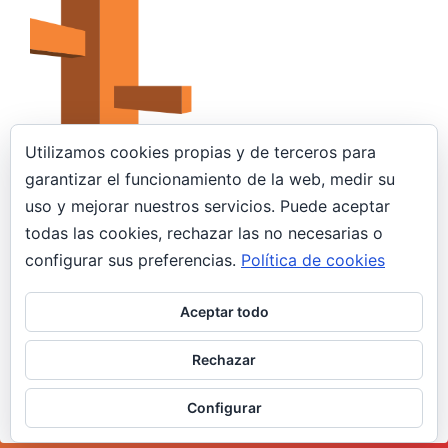
Utilizamos cookies propias y de terceros para
garantizar el funcionamiento de la web, medir su
uso y mejorar nuestros servicios. Puede aceptar
31 octubre, 2019
todas las cookies, rechazar las no necesarias o
Amazon Route53
configurar sus preferencias.
Política de cookies
AWS
Aceptar todo
Amazon Route 53 es un servicio web DNS
escalable y de alta disponibilidad. En esta sencilla
Rechazar
entrada, veremos como registrar un…
Configurar