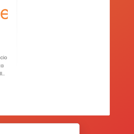
cio
ta
lla