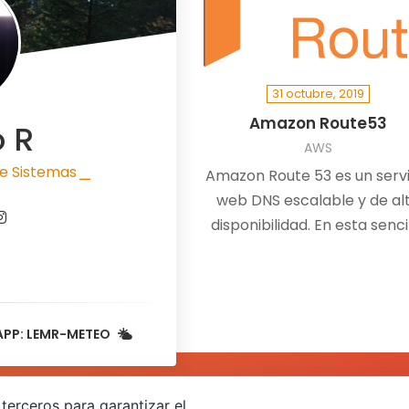
31 octubre, 2019
Amazon Route53
o R
AWS
e Sistemas
Amazon Route 53 es un servi
|
web DNS escalable y de al
disponibilidad. En esta senci
entrada, veremos como
registrar un…
APP: LEMR-METEO
terceros para garantizar el