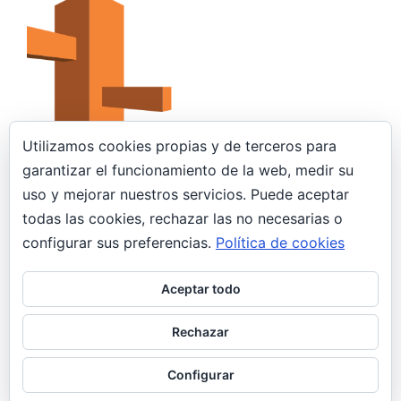
Utilizamos cookies propias y de terceros para
garantizar el funcionamiento de la web, medir su
uso y mejorar nuestros servicios. Puede aceptar
31 octubre, 2019
todas las cookies, rechazar las no necesarias o
Amazon Route53
configurar sus preferencias.
Política de cookies
AWS
Aceptar todo
Amazon Route 53 es un servicio web DNS
escalable y de alta disponibilidad. En esta sencilla
Rechazar
entrada, veremos como registrar un…
Configurar